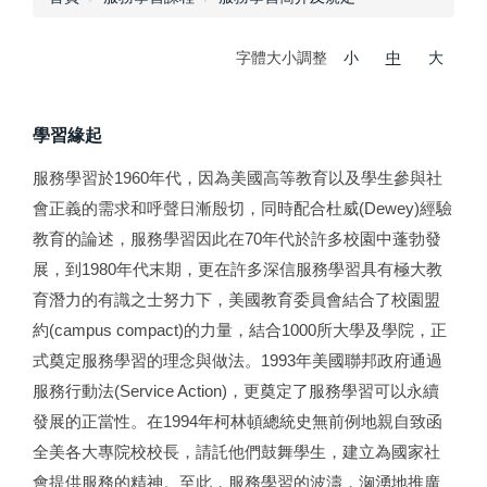
字體大小調整
小
中
大
學習緣起
服務學習於1960年代，因為美國高等教育以及學生參與社
會正義的需求和呼聲日漸殷切，同時配合杜威(Dewey)經驗
教育的論述，服務學習因此在70年代於許多校園中蓬勃發
展，到1980年代末期，更在許多深信服務學習具有極大教
育潛力的有識之士努力下，美國教育委員會結合了校園盟
約(campus compact)的力量，結合1000所大學及學院，正
式奠定服務學習的理念與做法。1993年美國聯邦政府通過
服務行動法(Service Action)，更奠定了服務學習可以永續
發展的正當性。在1994年柯林頓總統史無前例地親自致函
全美各大專院校校長，請託他們鼓舞學生，建立為國家社
會提供服務的精神。至此，服務學習的波濤，洶湧地推廣