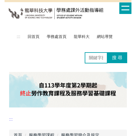
跳
到
主
要
內
容
:::
回首頁
學務處首頁
龍華科大
網站導覽
區
搜 尋
:::
首頁
服務學習課程
服務學習簡介及規定